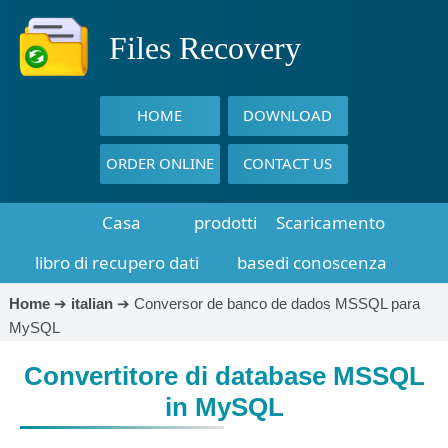
Files Recovery
HOME
DOWNLOAD
ORDER ONLINE
CONTACT US
Casa
prodotti
Scaricamento
libro di recupero dati
basedi conoscenza
Home
➔
italian
➔
Conversor de banco de dados MSSQL para
MySQL
Convertitore di database MSSQL
in MySQL