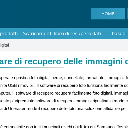
HOME
prodotti
Scaricamento
libro di recupero dati
basedi
gital
re di recupero delle immagini di
era e ripristina foto digitali perse, cancellate, formattate, immagini,
e unità USB rimovibili. Il software di recupero foto funziona facilmente c
uter. Il software di recupero recupera facilmente foto digitali, immagini 
li. Questo pluripremiato software di recupero immagini ripristina in modo
a di Uneraser rende il recupero delle foto una soluzione affidabile per r
 è compatibile con tutti i principali dischi rigidi, tra cui Samsung, Tosh