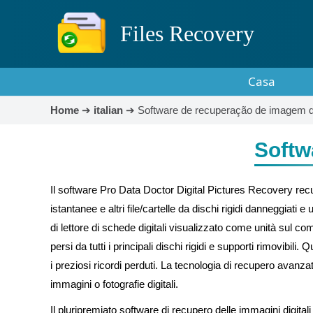
Files Recovery
Casa
Home
➔
italian
➔
Software de recuperação de imagem di
Softwa
Il software Pro Data Doctor Digital Pictures Recovery recup
istantanee e altri file/cartelle da dischi rigidi danneggiati 
di lettore di schede digitali visualizzato come unità sul comp
persi da tutti i principali dischi rigidi e supporti rimovibi
i preziosi ricordi perduti. La tecnologia di recupero avanzat
immagini o fotografie digitali.
Il pluripremiato software di recupero delle immagini digitali