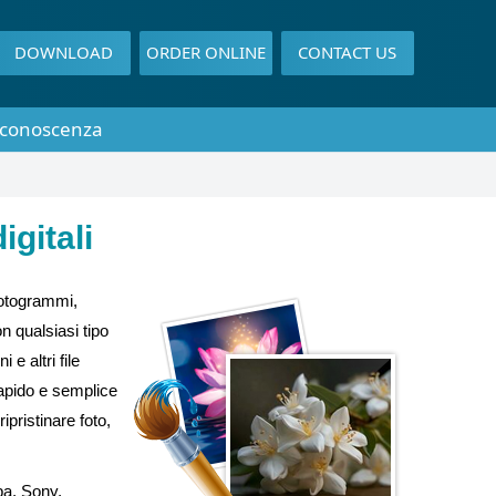
DOWNLOAD
ORDER ONLINE
CONTACT US
 conoscenza
gitali
 fotogrammi,
on qualsiasi tipo
e altri file
 rapido e semplice
ipristinare foto,
iba, Sony,