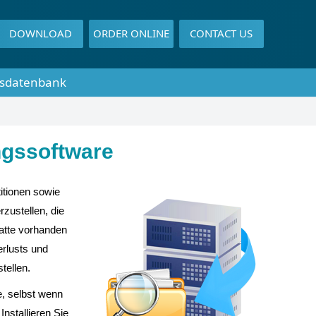
DOWNLOAD
ORDER ONLINE
CONTACT US
sdatenbank
ngssoftware
itionen sowie
zustellen, die
latte vorhanden
erlusts und
tellen.
e, selbst wenn
nstallieren Sie