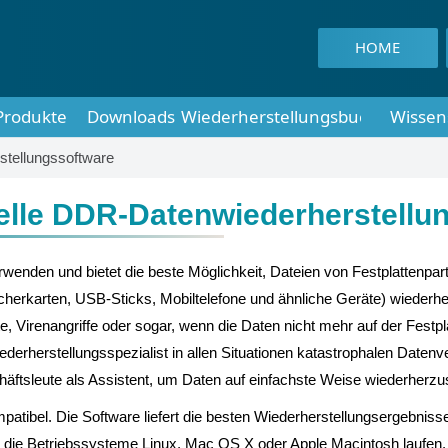
HOME
Produkte
Downloads
Wiederherstellungsbuch
Wissen
stellungssoftware
elle DDR-Datenwiederherstellu
wenden und bietet die beste Möglichkeit, Dateien von Festplattenpart
erkarten, USB-Sticks, Mobiltelefone und ähnliche Geräte) wiederher
e, Virenangriffe oder sogar, wenn die Daten nicht mehr auf der Festp
ederherstellungsspezialist in allen Situationen katastrophalen Datenv
häftsleute als Assistent, um Daten auf einfachste Weise wiederherzus
atibel. Die Software liefert die besten Wiederherstellungsergebniss
 die Betriebssysteme Linux, Mac OS X oder Apple Macintosh laufen. I