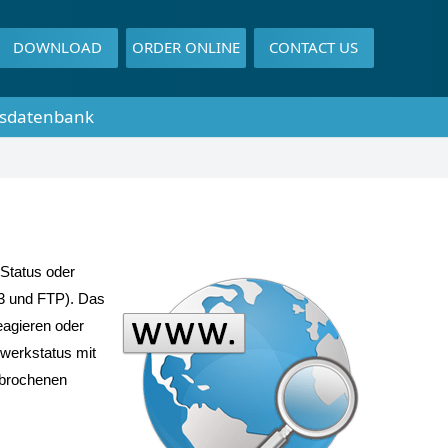
DOWNLOAD
ORDER ONLINE
CONTACT US
sdatenbank
-Status oder
P3 und FTP). Das
eagieren oder
zwerkstatus mit
erbrochenen