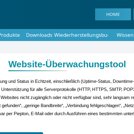
HOME
Produkte
Downloads
Wiederherstellungsbuch
Wissen
Website-Überwachungstool
g und Status in Echtzeit, einschließlich (Uptime-Status, Downtime
t Unterstützung für alle Serverprotokolle (HTTP, HTTPS, SMTP, PO
bsites nicht zugänglich oder nicht verfügbar sind, sehr langsam r
t gefunden“, „geringe Bandbreite“, „Verbindung fehlgeschlagen“, „Net
d zwar per Piepton, E-Mail oder durch Ausführen eines bestimmten unt