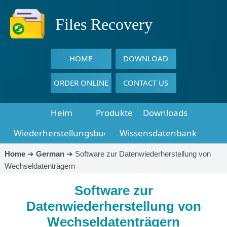
Files Recovery
HOME
DOWNLOAD
ORDER ONLINE
CONTACT US
Heim
Produkte
Downloads
Wiederherstellungsbuch
Wissensdatenbank
Home
➔
German
➔
Software zur Datenwiederherstellung von
Wechseldatenträgern
Software zur
Datenwiederherstellung von
Wechseldatenträgern