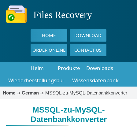
Files Recovery
HOME
DOWNLOAD
ORDER ONLINE
CONTACT US
Heim
Produkte
Downloads
Wiederherstellungsbuch
Wissensdatenbank
Home
➔
German
➔
MSSQL-zu-MySQL-Datenbankkonverter
MSSQL-zu-MySQL-
Datenbankkonverter