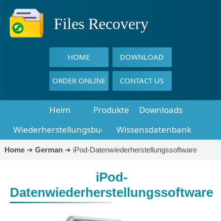
Files Recovery
HOME
DOWNLOAD
ORDER ONLINE
CONTACT US
Heim
Produkte
Downloads
Wiederherstellungsbuch
Wissensdatenbank
Home
➔
German
➔
iPod-Datenwiederherstellungssoftware
iPod-
Datenwiederherstellungssoftware