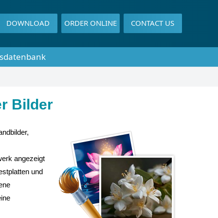
DOWNLOAD
ORDER ONLINE
CONTACT US
sdatenbank
r Bilder
andbilder,
werk angezeigt
estplatten und
rene
eine