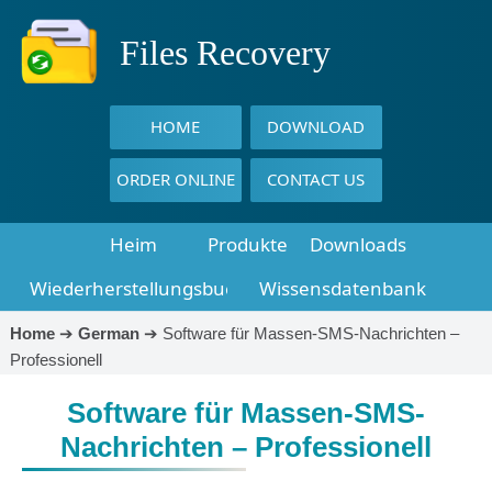
Files Recovery
HOME
DOWNLOAD
ORDER ONLINE
CONTACT US
Heim
Produkte
Downloads
Wiederherstellungsbuch
Wissensdatenbank
Home
➔
German
➔
Software für Massen-SMS-Nachrichten –
Professionell
Software für Massen-SMS-
Nachrichten – Professionell