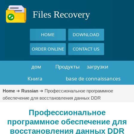
Files Recovery
HOME
DOWNLOAD
ORDER ONLINE
CONTACT US
дом
Продукты
загрузки
Книга
base de connaissances
восстановления
Home
➔
Russian
➔
Профессиональное программное
обеспечение для восстановления данных DDR
данных
Профессиональное
программное обеспечение для
восстановления данных DDR