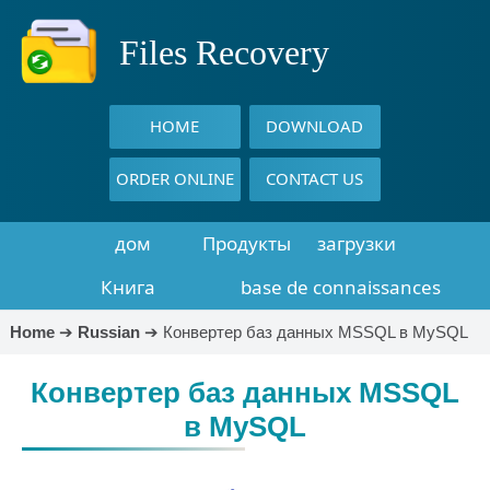
Files Recovery
HOME
DOWNLOAD
ORDER ONLINE
CONTACT US
дом
Продукты
загрузки
Книга
base de connaissances
восстановления
Home
➔
Russian
➔
Конвертер баз данных MSSQL в MySQL
данных
Конвертер баз данных MSSQL
в MySQL