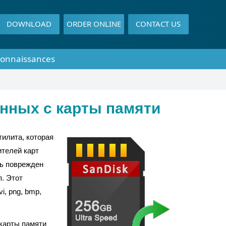
DOWNLOAD
ORDER ONLINE
CONTACT US
connaissances
нных с карты памяти
илита, которая
ителей карт
ль поврежден
п. Этот
vi, png, bmp,
карты памяти