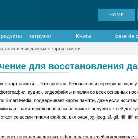
HOME
Продукты
загрузки
Книга
base de 
восстановления
сстановления данных с карты памяти
данных
чение для восстановления да
 с карт памяти — это простая, безопасная и неразрушающая ут
фотографии, аудио-, видеофайлы и папки со всех основных нос
и Smart Media, поддерживает карты памяти, даже если носите
жки карт памяти включено и вы не можете получить к ней досту
со всеми типами файлов, включая jpg, jpeg, tif, gif, riff, tiff, a
для восстановления данных с флеш-накопителей поддерживает 