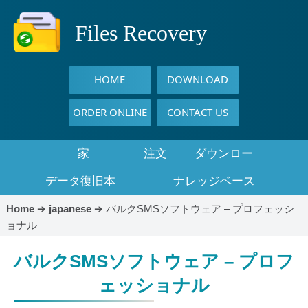
Files Recovery
HOME
DOWNLOAD
ORDER ONLINE
CONTACT US
家
注文
ダウンロー
データ復旧本
ナレッジベース
ド
Home
➔
japanese
➔
バルクSMSソフトウェア – プロフェッシ
ョナル
バルクSMSソフトウェア – プロフ
ェッショナル