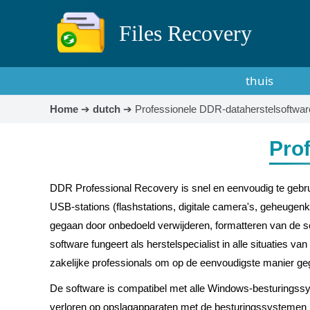
Files Recovery
thuis
Home
➔
dutch
➔
Professionele DDR-dataherstelsoftwar
Pro
DDR Professional Recovery is snel en eenvoudig te gebrui
USB-stations (flashstations, digitale camera's, geheugenka
gegaan door onbedoeld verwijderen, formatteren van de sch
software fungeert als herstelspecialist in alle situaties v
zakelijke professionals om op de eenvoudigste manier geg
De software is compatibel met alle Windows-besturingssys
verloren op opslagapparaten met de besturingssystemen 