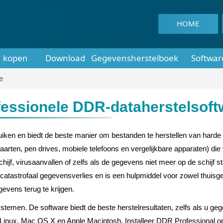
HOME
kopen
Download
Gegevensherstelboek
Softwar
e
fessionele DDR-dataherstelsoft
ken en biedt de beste manier om bestanden te herstellen van harde sc
arten, pen drives, mobiele telefoons en vergelijkbare apparaten) die 
ijf, virusaanvallen of zelfs als de gegevens niet meer op de schijf s
an catastrofaal gegevensverlies en is een hulpmiddel voor zowel thuisg
evens terug te krijgen.
temen. De software biedt de beste herstelresultaten, zelfs als u ge
Linux, Mac OS X en Apple Macintosh. Installeer DDR Professional 