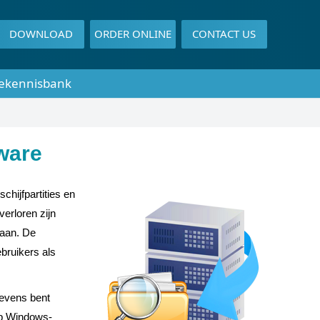
DOWNLOAD
ORDER ONLINE
CONTACT US
ekennisbank
ware
hijfpartities en
verloren zijn
taan. De
ebruikers als
gevens bent
op Windows-