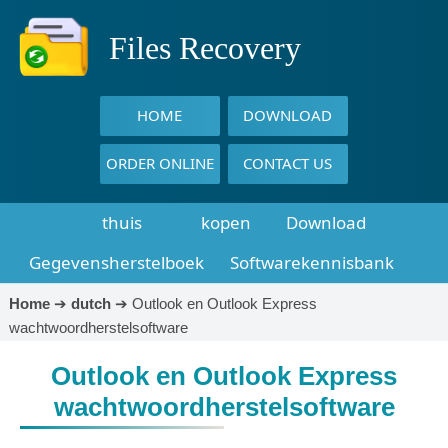
Files Recovery
HOME
DOWNLOAD
ORDER ONLINE
CONTACT US
thuis
kopen
Download
Gegevensherstelboek
Softwarekennisbank
Home
➔
dutch
➔
Outlook en Outlook Express
wachtwoordherstelsoftware
Outlook en Outlook Express
wachtwoordherstelsoftware