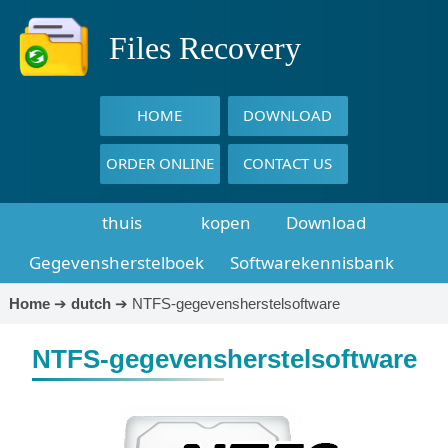
Files Recovery
HOME
DOWNLOAD
ORDER ONLINE
CONTACT US
thuis
kopen
Download
Gegevensherstelboek
Softwarekennisbank
Home
➔
dutch
➔
NTFS-gegevensherstelsoftware
NTFS-gegevensherstelsoftware