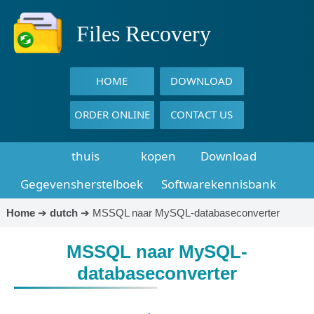
Files Recovery
HOME
DOWNLOAD
ORDER ONLINE
CONTACT US
thuis
kopen
Download
Gegevensherstelboek
Softwarekennisbank
Home
➔
dutch
➔
MSSQL naar MySQL-databaseconverter
MSSQL naar MySQL-
databaseconverter