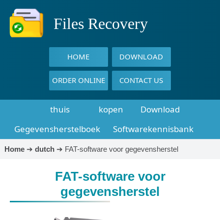
Files Recovery
HOME
DOWNLOAD
ORDER ONLINE
CONTACT US
thuis
kopen
Download
Gegevensherstelboek
Softwarekennisbank
Home
➔
dutch
➔
FAT-software voor gegevensherstel
FAT-software voor
gegevensherstel