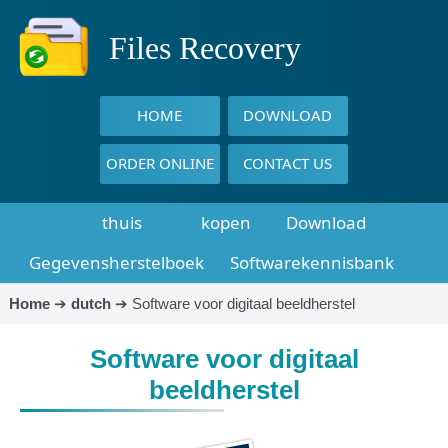
Files Recovery
HOME
DOWNLOAD
ORDER ONLINE
CONTACT US
thuis
kopen
Download
Gegevensherstelboek
Softwarekennisbank
Home
➔
dutch
➔
Software voor digitaal beeldherstel
Software voor digitaal
beeldherstel