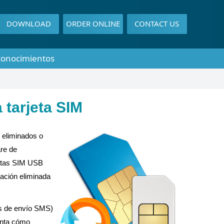
DOWNLOAD
ORDER ONLINE
CONTACT US
conocimientos
 tarjeta SIM
 eliminados o
are de
rjetas SIM USB
mación eliminada
os de envío SMS)
gunta cómo