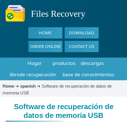
Files Recovery
HOME
DOWNLOAD
ORDER ONLINE
CONTACT US
Hogar
productos
descargas
librode recuperación
base de conocimientos
Home
➔
spanish
➔
Software de recuperación de datos de
memoria USB
Software de recuperación de
datos de memoria USB