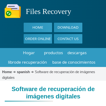
Files Recovery
HOME
DOWNLOAD
ORDER ONLINE
CONTACT US
Hogar
productos
descargas
librode recuperación
base de conocimientos
Home
➔
spanish
➔
Software de recuperación de imágenes
digitales
Software de recuperación de
imágenes digitales