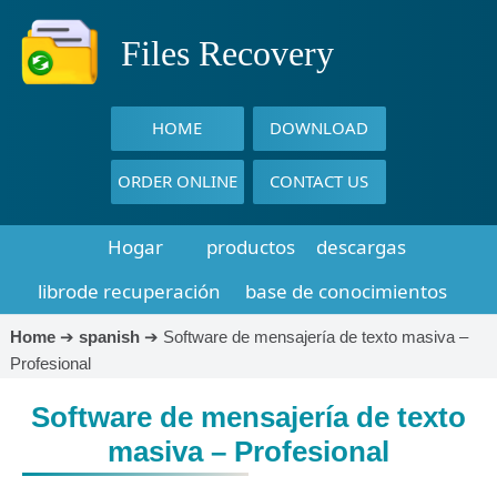
Files Recovery
HOME
DOWNLOAD
ORDER ONLINE
CONTACT US
Hogar
productos
descargas
librode recuperación
base de conocimientos
Home
➔
spanish
➔
Software de mensajería de texto masiva –
Profesional
Software de mensajería de texto
masiva – Profesional