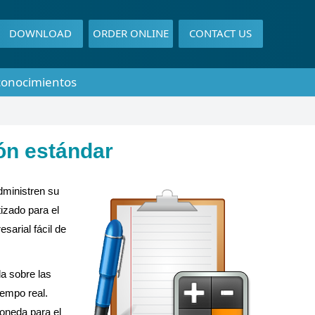
DOWNLOAD
ORDER ONLINE
CONTACT US
conocimientos
ión estándar
dministren su
izado para el
sarial fácil de
da sobre las
iempo real.
oneda para el